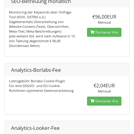
SEO-Betreuung monatlich
Monitoring der Keywords über OnPage-
€96,00EUR
Tool (XOVI, SISTRIX o.ä.)
Gegebenenfalls Überarbeitung von
Mensual
Website-Content (Texte, Überschriften,
Meta-Titel, Meta-Beschreibungen)
Demanar Ara
jede weitere Std. wird nach Aufwand in 15
min Taktung abgerechnet € 96,00
(Stundensatz Netto)
Analytics-Borlabs-Fee
Lizenzgebühr Borlabs Cookie Plugin
€2,04EUR
Für eine DSGVO- und EU-Cookie-
Richtlinien-optimierte Datenverarbeitung
Mensual
Demanar Ara
Analytics-Looker-Fee