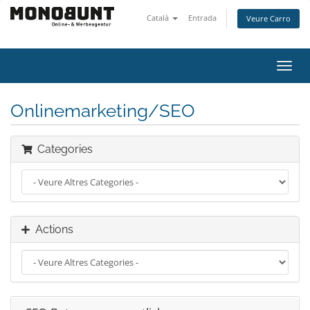
Català
Entrada
Veure Carro
Toggl
navig
Onlinemarketing/SEO
Categories
Actions