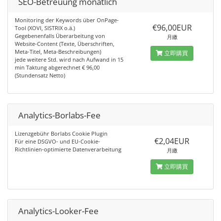
SEO-Betreuung monatlich
Monitoring der Keywords über OnPage-
€96,00EUR
Tool (XOVI, SISTRIX o.ä.)
Gegebenenfalls Überarbeitung von
月繳
Website-Content (Texte, Überschriften,
Meta-Titel, Meta-Beschreibungen)
立即購買
jede weitere Std. wird nach Aufwand in 15
min Taktung abgerechnet € 96,00
(Stundensatz Netto)
Analytics-Borlabs-Fee
Lizenzgebühr Borlabs Cookie Plugin
€2,04EUR
Für eine DSGVO- und EU-Cookie-
Richtlinien-optimierte Datenverarbeitung
月繳
立即購買
Analytics-Looker-Fee