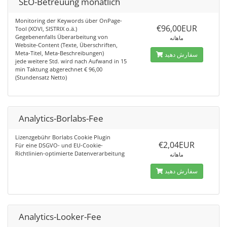
SEO-Betreuung monatlich
Monitoring der Keywords über OnPage-
€96,00EUR
Tool (XOVI, SISTRIX o.ä.)
Gegebenenfalls Überarbeitung von
ماهانه
Website-Content (Texte, Überschriften,
Meta-Titel, Meta-Beschreibungen)
سفارش دهید
jede weitere Std. wird nach Aufwand in 15
min Taktung abgerechnet € 96,00
(Stundensatz Netto)
Analytics-Borlabs-Fee
Lizenzgebühr Borlabs Cookie Plugin
€2,04EUR
Für eine DSGVO- und EU-Cookie-
Richtlinien-optimierte Datenverarbeitung
ماهانه
سفارش دهید
Analytics-Looker-Fee