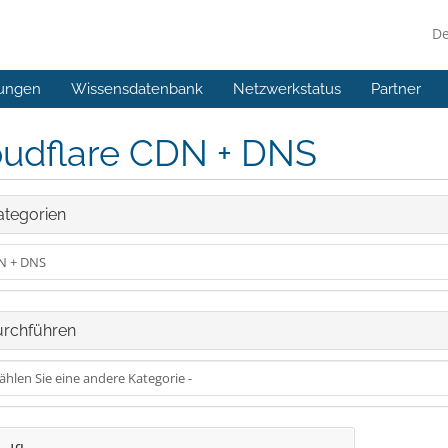
D
ungen
Wissensdatenbank
Netzwerkstatus
Partner
oudflare CDN + DNS
tegorien
rchführen