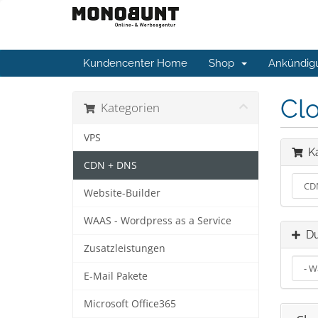
Kundencenter Home
Shop
Ankündig
Cl
Kategorien
VPS
Ka
CDN + DNS
Website-Builder
WAAS - Wordpress as a Service
Du
Zusatzleistungen
E-Mail Pakete
Microsoft Office365