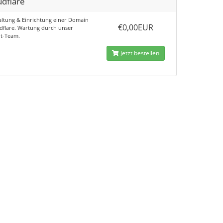
udflare
altung & Einrichtung einer Domain
€0,00EUR
dflare. Wartung durch unser
t-Team.
Jetzt bestellen