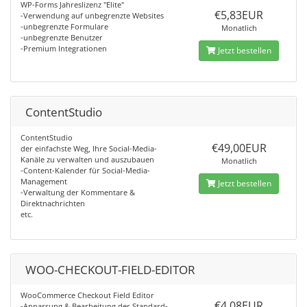
WP-Forms Jahreslizenz "Elite"
€5,83EUR
-Verwendung auf unbegrenzte Websites
-unbegrenzte Formulare
Monatlich
-unbegrenzte Benutzer
-Premium Integrationen
Jetzt bestellen
ContentStudio
ContentStudio
€49,00EUR
der einfachste Weg, Ihre Social-Media-
Kanäle zu verwalten und auszubauen
Monatlich
-Content-Kalender für Social-Media-
Management
Jetzt bestellen
-Verwaltung der Kommentare &
Direktnachrichten
etc.
WOO-CHECKOUT-FIELD-EDITOR
WooCommerce Checkout Field Editor
€4,08EUR
-Anpassung & Bearbeitung der Standard-