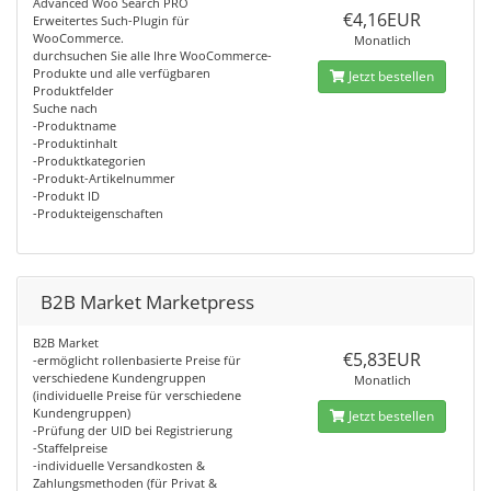
Advanced Woo Search PRO
€4,16EUR
Erweitertes Such-Plugin für
WooCommerce.
Monatlich
durchsuchen Sie alle Ihre WooCommerce-
Produkte und alle verfügbaren
Jetzt bestellen
Produktfelder
Suche nach
-Produktname
-Produktinhalt
-Produktkategorien
-Produkt-Artikelnummer
-Produkt ID
-Produkteigenschaften
B2B Market Marketpress
B2B Market
€5,83EUR
-ermöglicht rollenbasierte Preise für
verschiedene Kundengruppen
Monatlich
(individuelle Preise für verschiedene
Kundengruppen)
Jetzt bestellen
-Prüfung der UID bei Registrierung
-Staffelpreise
-individuelle Versandkosten &
Zahlungsmethoden (für Privat &