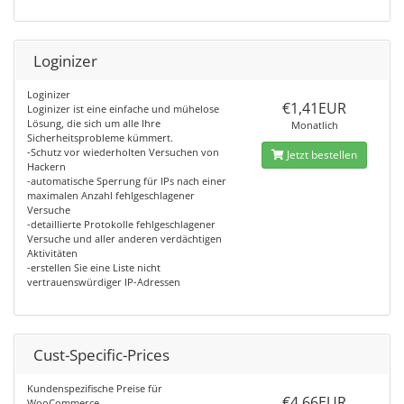
Loginizer
Loginizer
€1,41EUR
Loginizer ist eine einfache und mühelose
Lösung, die sich um alle Ihre
Monatlich
Sicherheitsprobleme kümmert.
-Schutz vor wiederholten Versuchen von
Jetzt bestellen
Hackern
-automatische Sperrung für IPs nach einer
maximalen Anzahl fehlgeschlagener
Versuche
-detaillierte Protokolle fehlgeschlagener
Versuche und aller anderen verdächtigen
Aktivitäten
-erstellen Sie eine Liste nicht
vertrauenswürdiger IP-Adressen
Cust-Specific-Prices
Kundenspezifische Preise für
€4,66EUR
WooCommerce