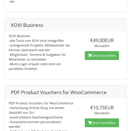
-etc.
XOVI Business
XOVI Business
€49,00EUR
-alle Tools von XOVI sind inbegriffen
-unbegrenzte Projekte, Mitbewerber etc.
Monatlich
können überwacht werden
-Möglichkeit, Termine & Aufgaben für
Jetzt bestellen
Mitarbeiter zu verwalten
-Multi-Login erlaubt mehreren ein
paralleles Arbeiten
PDF Product Vouchers for WooCommerce
PDF Product Vouchers for WooCommerce
€10,75EUR
-Verbindung Online-Shop mit einem
Geschäft vor Ort
Monatlich
-ausdruckbare Geschenkgutscheine
-Gutscheine können personalisiert
Jetzt bestellen
werden