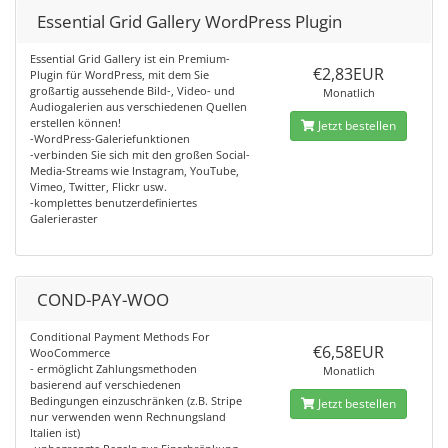
Essential Grid Gallery WordPress Plugin
Essential Grid Gallery ist ein Premium-
€2,83EUR
Plugin für WordPress, mit dem Sie
großartig aussehende Bild-, Video- und
Monatlich
Audiogalerien aus verschiedenen Quellen
erstellen können!
Jetzt bestellen
-WordPress-Galeriefunktionen
-verbinden Sie sich mit den großen Social-
Media-Streams wie Instagram, YouTube,
Vimeo, Twitter, Flickr usw.
-komplettes benutzerdefiniertes
Galerieraster
COND-PAY-WOO
Conditional Payment Methods For
€6,58EUR
WooCommerce
- ermöglicht Zahlungsmethoden
Monatlich
basierend auf verschiedenen
Bedingungen einzuschränken (z.B. Stripe
Jetzt bestellen
nur verwenden wenn Rechnungsland
Italien ist)