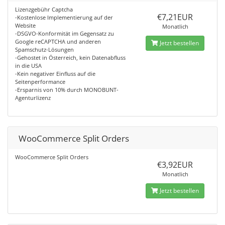
Lizenzgebühr Captcha
€7,21EUR
-Kostenlose Implementierung auf der
Website
Monatlich
-DSGVO-Konformität im Gegensatz zu
Google reCAPTCHA und anderen
Jetzt bestellen
Spamschutz-Lösungen
-Gehostet in Österreich, kein Datenabfluss
in die USA
-Kein negativer Einfluss auf die
Seitenperformance
-Ersparnis von 10% durch MONOBUNT-
Agenturlizenz
WooCommerce Split Orders
WooCommerce Split Orders
€3,92EUR
Monatlich
Jetzt bestellen