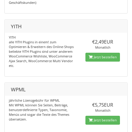
Geschäftskunden)
YITH
YITH
€2,49EUR
alle YITH Plugins in einem! zum
Optimieren & Erweitern des Online-Shops
Monatlich
beliebte YITH Plugins sind unter anderem
WooCommerce Wishliste, WooCommerce
Jetzt bestellen
Ajax Search, WooCommerce Multi Vendor
etc.
WPML
jährliche Lizenzgebühr für WPML
€5,75EUR
Mit WPML können Sie Seiten, Beiträge,
benutzerdefinierte Typen, Taxonomie,
Monatlich
Menüs und sogar die Texte des Themes
übersetzen.
Jetzt bestellen