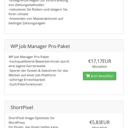
-unbegrenzte Regeln zur Einschränkung
von Zahlungsmethoden
-reduzieren Sie Risiken und steigern Sie
Ihren Umsatz
-Anwenden von Massenaktionen auf
bedingte Zahlungsregeln
WP Job Manager Pro-Paket
WP Job Manager Pro-Paket
€17,17EUR
-hochqualifizierte Bewerber/innen durch
eine eigene Karriereseite
Monatlich
-Sparen der Kosten & Gebühren für das
Werben auf einer Job-Plattform
Jetzt bestellen
-sofortige Erreichbarkeit
-Such/Filterfunktionen
ShortPixel
ShortPixel Image Optimizer for
€5,83EUR
WordPress
Ein Plugin, das Ihnen helfen kann,
Monatlich