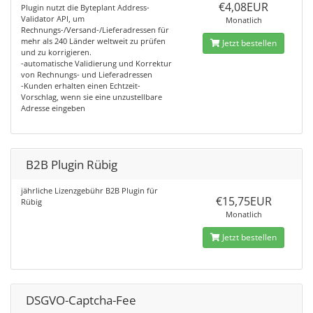
€4,08EUR
Plugin nutzt die Byteplant Address-
Validator API, um
Monatlich
Rechnungs-/Versand-/Lieferadressen für
mehr als 240 Länder weltweit zu prüfen
Jetzt bestellen
und zu korrigieren.
-automatische Validierung und Korrektur
von Rechnungs- und Lieferadressen
-Kunden erhalten einen Echtzeit-
Vorschlag, wenn sie eine unzustellbare
Adresse eingeben
B2B Plugin Rübig
jährliche Lizenzgebühr B2B Plugin für
€15,75EUR
Rübig
Monatlich
Jetzt bestellen
DSGVO-Captcha-Fee