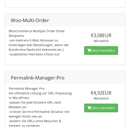
Woo-Multi-Order
WooCommerce Multiple Order Email
€3,08EUR
Recipients
-um mehrere E-Mail Adressen zu
Monatlich
hinterlegen (bei Bestellungen, wenn der
Kunde eine Nachricht bekommt etc.)
Jetzt bestellen
-zusätzliches Feld beim Check-out
Permalink-Manager-Pro
Permalink Manager Pro
€4,92EUR
die ultimative Lösung zur URL-Anpassung
in WordPress
Monatlich
-passen Sie jede Einzelne URL nach
Belieben an
Jetzt bestellen
-ordnen Sie ihre Permalink-Struktur mit
wenigen Klicks neu an
-ändern Sie URLs ohne Besucher &
Verkehr zu verlieren