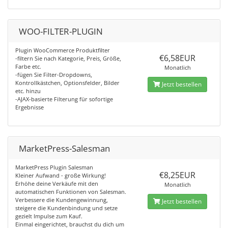
WOO-FILTER-PLUGIN
Plugin WooCommerce Produktfilter
€6,58EUR
-filtern Sie nach Kategorie, Preis, Größe,
Farbe etc.
Monatlich
-fügen Sie Filter-Dropdowns,
Kontrollkästchen, Optionsfelder, Bilder
Jetzt bestellen
etc. hinzu
-AJAX-basierte Filterung für sofortige
Ergebnisse
MarketPress-Salesman
MarketPress Plugin Salesman
€8,25EUR
Kleiner Aufwand - große Wirkung!
Erhöhe deine Verkäufe mit den
Monatlich
automatischen Funktionen von Salesman.
Verbessere die Kundengewinnung,
Jetzt bestellen
steigere die Kundenbindung und setze
gezielt Impulse zum Kauf.
Einmal eingerichtet, brauchst du dich um