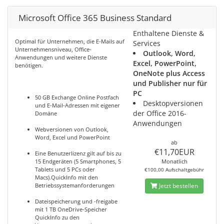
Microsoft Office 365 Business Standard
Enthaltene Dienste &
Optimal für Unternehmen, die E-Mails auf
Services
Unternehmensniveau, Office-
Outlook, Word,
Anwendungen und weitere Dienste
Excel, PowerPoint,
benötigen.
OneNote plus Access
und Publisher nur für
PC
50 GB Exchange Online Postfach
Desktopversionen
und E-Mail-Adressen mit eigener
der Office 2016-
Domäne
Anwendungen
Webversionen von Outlook,
Word, Excel und PowerPoint
ab
€11,70EUR
Eine Benutzerlizenz gilt auf bis zu
15 Endgeräten (5 Smartphones, 5
Monatlich
Tablets und 5 PCs oder
€100,00 Aufschaltgebühr
Macs).QuickInfo mit den
Betriebssystemanforderungen
Jetzt bestellen
Dateispeicherung und -freigabe
mit 1 TB OneDrive-Speicher
QuickInfo zu den