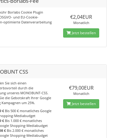
tics-Borlabs-Fee
bühr Borlabs Cookie Plugin
€2,04EUR
 DSGVO- und EU-Cookie-
ien-optimierte Datenverarbeitung
Monatlich
Jetzt bestellen
OBUNT CSS
en Sie sich einen
€79,00EUR
rbsvorteil durch die
ung unseres MONOBUNT-CSS.
Monatlich
Sie die Gebotskraft Ihrer Google
g Kampagnen um 25%.
Jetzt bestellen
9 €
Bis 500 € monatliches Google
hopping-Mediabudget
9 €
Bis 1.000 € monatliches
oogle Shopping-Mediabudget
98 €
Bis 2.000 € monatliches
oogle Shopping-Mediabudget