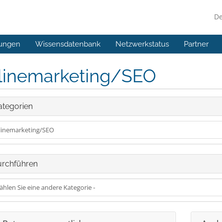
D
ungen
Wissensdatenbank
Netzwerkstatus
Partner
linemarketing/SEO
tegorien
rchführen