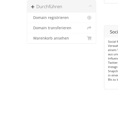
Durchführen
Domain registrieren
Domain transferieren
Soci
Warenkorb ansehen
Social 
Verwalt
einem T
aus und
Influen
Twitter
Instagr
Snapch
in eine
Bis zu i