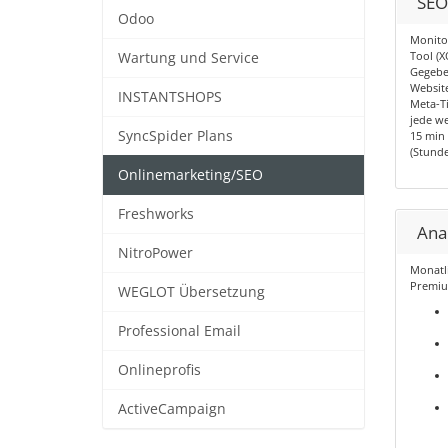
SEO
Odoo
Monito
Tool (X
Wartung und Service
Gegebe
Website
INSTANTSHOPS
Meta-Ti
jede we
SyncSpider Plans
15 min 
(Stunde
Onlinemarketing/SEO
Freshworks
Ana
NitroPower
Monatl
Premiu
WEGLOT Übersetzung
Professional Email
Onlineprofis
ActiveCampaign