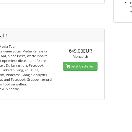
a
m
M
al-1
Media Tool
€49,00EUR
e deine Social Media Kanäle in
ool, plane Posts, werte Inhalte
Monatlich
 optimiere diese, identifiziere
cer. Du kannst u.a. Facebook,
Jetzt bestellen
, LinkedIn, Xing, YouTube,
am, Pinterest, Google Analytics,
at und Facebook-Gruppen zentral
m Tool verwalten.
nkl. 5 Kanäle.