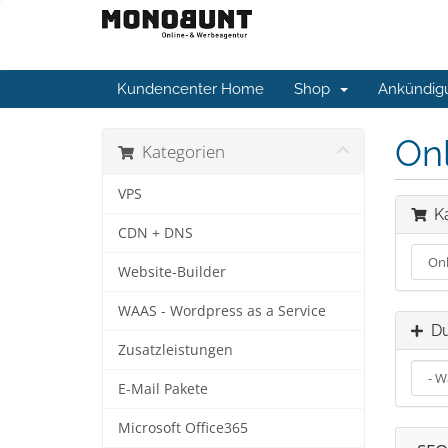
Kundencenter Home
Shop
Ankündig
On
Kategorien
VPS
Ka
CDN + DNS
Website-Builder
WAAS - Wordpress as a Service
Du
Zusatzleistungen
E-Mail Pakete
Microsoft Office365