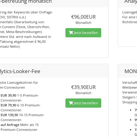
-Betreuung monatlich
Analy
ring der Keywords über OnPage-
Lizenzge
€96,00EUR
OVI, SISTRIX o.ä.)
Für eine
nenfalls Überarbeitung von
Richtlin
Monatlich
-Content (Texte, Überschriften,
tel, Meta-Beschreibungen)
Jetzt bestellen
itere Std. wird nach Aufwand in
Taktung abgerechnet € 96,00
nsatz Netto)
lytics-Looker-Fee
MON
iche Lizenzgebühren für
Verschaff
€39,90EUR
m-Connectoren
Wettbewe
Verwend
Monatlich
EUR 39,90
1-5 Premium-
Steigern 
Connectoren
Shoppin
Jetzt bestellen
EUR 79,90
6-10 Premium-
Connectoren
7
EUR 139,90
10-15 Premium-
S
Connectoren
9
auf Anfrage
Mehr als 15
G
Premium-Connectoren
1
G