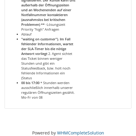
signalisieren. Der Kunde kann uns
außerhalb der Öffnungszeiten
und an Wochenenden auf einer
Notfallnummer kontaktieren
(ausnahmslos bei kritischen
Problemen) **
-Lösungszeit
Priority "high" Anfragen
Ablauf
"waiting on customer"). Im Fall
fehlender Informationen, wartet
der SLA-Timer bis die nötige
Antwort vorliegt
2. Agent sichtet
das Ticket binnen weniger
Stunden und gibt ein
Statusfeedback, bzw. holt noch
fehlende Informationen ein
(Status
00 bis 17:00
* Stunden werden
ausschließlich innerhalb unserer
regulären Öffnungszeiten gezählt.
Mo-Fr von 08
Powered by
WHMCompleteSolution