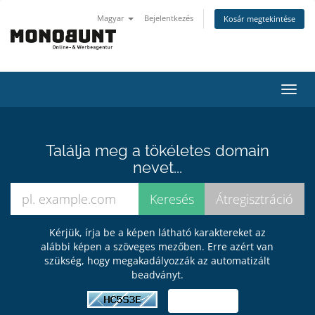
Magyar
Bejelentkezés
Kosár megtekintése
Váltá
a
navig
Találja meg a tökéletes domain
nevet...
Kérjük, írja be a képen látható karaktereket az
alábbi képen a szöveges mezőben. Erre azért van
szükség, hogy megakadályozzák az automatizált
beadványt.