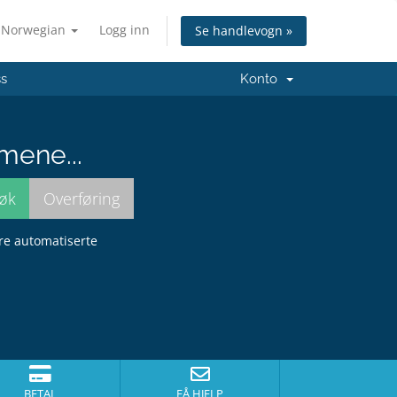
Norwegian
Logg inn
Se handlevogn »
ss
Konto
mene...
dre automatiserte
BETAL
FÅ HJELP