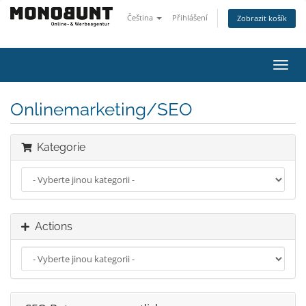
Čeština
Přihlášení
Zobrazit košík
Toggl
navig
Onlinemarketing/SEO
Kategorie
Actions