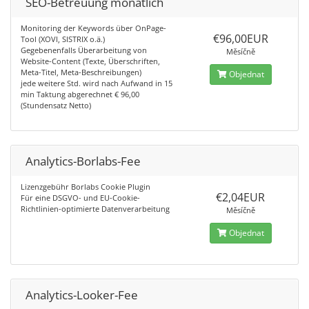
SEO-Betreuung monatlich
Monitoring der Keywords über OnPage-
€96,00EUR
Tool (XOVI, SISTRIX o.ä.)
Gegebenenfalls Überarbeitung von
Měsíčně
Website-Content (Texte, Überschriften,
Meta-Titel, Meta-Beschreibungen)
Objednat
jede weitere Std. wird nach Aufwand in 15
min Taktung abgerechnet € 96,00
(Stundensatz Netto)
Analytics-Borlabs-Fee
Lizenzgebühr Borlabs Cookie Plugin
€2,04EUR
Für eine DSGVO- und EU-Cookie-
Richtlinien-optimierte Datenverarbeitung
Měsíčně
Objednat
Analytics-Looker-Fee