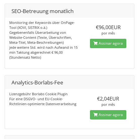
SEO-Betreuung monatlich
Monitoring der Keywords über OnPage-
€96,00EUR
Tool (XOVI, SISTRIX o.ä.)
Gegebenenfalls Überarbeitung von
por mês
Website-Content (Texte, Überschriften,
Meta-Titel, Meta-Beschreibungen)
Assinar agora
jede weitere Std. wird nach Aufwand in 15
min Taktung abgerechnet € 96,00
(Stundensatz Netto)
Analytics-Borlabs-Fee
Lizenzgebühr Borlabs Cookie Plugin
€2,04EUR
Für eine DSGVO- und EU-Cookie-
Richtlinien-optimierte Datenverarbeitung
por mês
Assinar agora