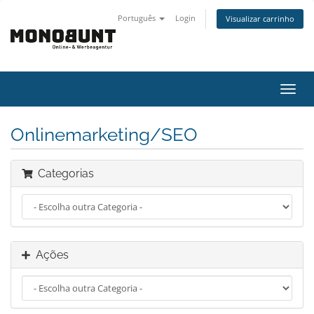
Português
Login
Visualizar carrinho
Alter
nave
Onlinemarketing/SEO
Categorias
Ações